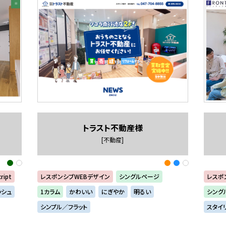
トラスト不動産様
[不動産]
ript
レスポンシブWEBデザイン
シングルページ
レスポ
ッシュ
1カラム
かわいい
にぎやか
明るい
シング
シンプル／フラット
スタイ