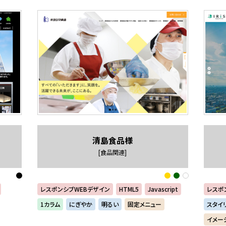
清島食品様
[食品関連]
レスポンシブWEBデザイン
HTML5
Javascript
レスポ
1カラム
にぎやか
明るい
固定メニュー
スタイ
イメー