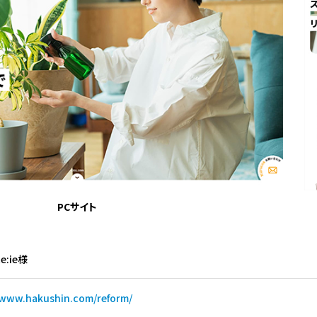
PCサイト
Re:ie様
/www.hakushin.com/reform/