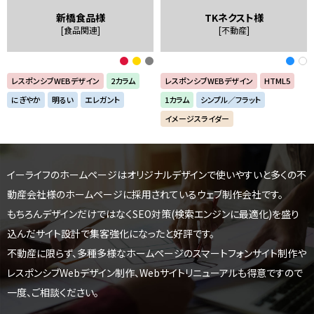
新橋食品様
TKネクスト様
[食品関連]
[不動産]
レスポンシブWEBデザイン
2カラム
レスポンシブWEBデザイン
HTML5
にぎやか
明るい
エレガント
1カラム
シンプル／フラット
イメージスライダー
イーライフのホームページはオリジナルデザインで使いやすいと
多くの不
動産会社様のホームページに採用されているウェブ制作会社です。
もちろんデザインだけではなくSEO対策(検索エンジンに最適化)を盛り
込んだサイト設計で集客強化になったと好評です。
不動産に限らず、多種多様なホームページのスマートフォンサイト制作や
レスポンシブWebデザイン制作、
Webサイトリニューアルも得意ですので
一度、ご相談ください。