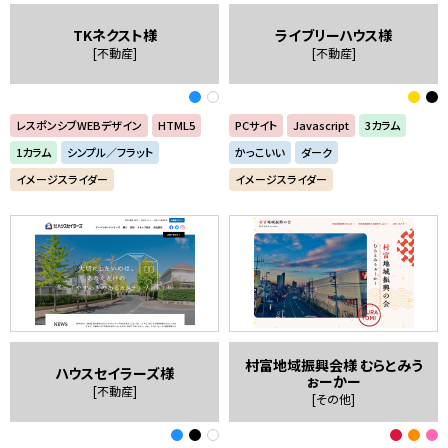
TKネクスト様
ライブリーハウス様
[不動産]
[不動産]
レスポンシブWEBデザイン
HTML5
PCサイト
Javascript
3カラム
1カラム
シンプル／フラット
かっこいい
ダーク
イメージスライダー
イメージスライダー
村富地域振興会様 むらとみう
ハウスセイラーズ様
ぉーかー
[不動産]
[その他]