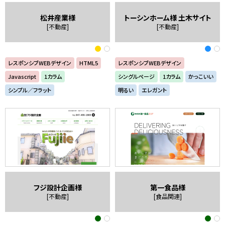
松井産業様
トーシンホーム様 土木サイト
[不動産]
[不動産]
レスポンシブWEBデザイン
HTML5
レスポンシブWEBデザイン
Javascript
1カラム
シングルページ
1カラム
かっこいい
シンプル／フラット
明るい
エレガント
フジ設計企画様
第一食品様
[不動産]
[食品関連]