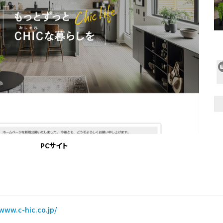
PCサイト
/www.c-hic.co.jp/