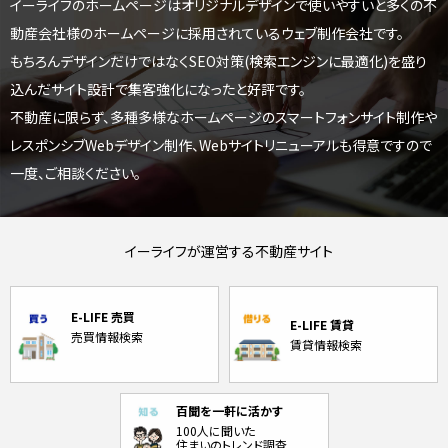
イーライフのホームページはオリジナルデザインで使いやすいと
多くの不
動産会社様のホームページに採用されているウェブ制作会社です。
もちろんデザインだけではなくSEO対策(検索エンジンに最適化)を盛り
込んだサイト設計で集客強化になったと好評です。
不動産に限らず、多種多様なホームページのスマートフォンサイト制作や
レスポンシブWebデザイン制作、
Webサイトリニューアルも得意ですので
一度、ご相談ください。
イーライフが運営する不動産サイト
E-LIFE 売買
E-LIFE 賃貸
売買情報検索
賃貸情報検索
百聞を一軒に活かす
100人に聞いた
住まいのトレンド調査